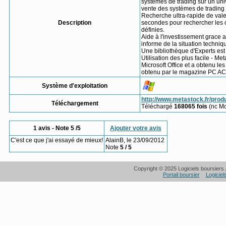
systèmes de trading sur un uni
vente des systèmes de trading 
Recherche ultra-rapide de vale
Description
secondes pour rechercher les o
définies.
Aide à l'investissement grace a
informe de la situation techniq
Une bibliothèque d'Experts es
Utilisation des plus facile - Meta
Microsoft Office et a obtenu le
obtenu par le magazine PC ACHA
Système d'exploitation
http://www.metastock.fr/produ
Téléchargement
Téléchargé
168065 fois
(nc M
1 avis - Note 5 /5
Ajouter votre avis
C'est ce que j'ai essayé de mieux!
AlainB, le 23/09/2012
Note
5 / 5
Copyright © 2025 Logiciels boursiers /
Portail boursier
Logiciel