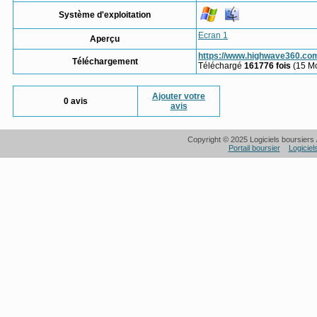
Système d'exploitation
Ecran 1
Aperçu
https://www.highwave360.co
Téléchargement
Téléchargé
161776 fois
(15 M
Ajouter votre
0 avis
avis
Copyright © 2025 Logiciels boursiers /
Portail boursier
Logiciel