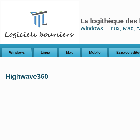
La logithèque des 
Windows, Linux, Mac, A
Windows
Linux
Mac
Mobile
Espace édite
Highwave360