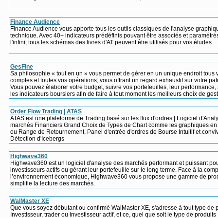
Finance Audience
Finance Audience vous apporte tous les outils classiques de l'analyse graphiq
technique. Avec 40+ indicateurs prédéfinis pouvant être associés et paramétré
l'infini, tous les schémas des livres d'AT peuvent être utilisés pour vos études.
GesFine
Sa philosophie « tout en un » vous permet de gérer en un unique endroit tous 
comptes et toutes vos opérations, vous offrant un regard exhaustif sur votre pat
Vous pouvez élaborer votre budget, suivre vos portefeuilles, leur performance,
les indicateurs boursiers afin de faire à tout moment les meilleurs choix de gest
Order Flow Trading | ATAS
ATAS est une plateforme de Trading basé sur les flux d'ordres | Logiciel d'Anal
marchés Financiers Grand Choix de Types de Chart comme les graphiques e
ou Range de Retournement, Panel d'entrée d'ordres de Bourse Intuitif et conviv
Détection d'Icebergs
Highwave360
Highwave360 est un logiciel d'analyse des marchés performant et puissant pou
investisseurs actifs ou gérant leur portefeuille sur le long terme. Face à la com
l’environnement économique, Highwave360 vous propose une gamme de prod
simplifie la lecture des marchés.
WalMaster XE
Que vous soyez débutant ou confirmé WalMaster XE, s'adresse à tout type de pr
Investisseur, trader ou investisseur actif, et ce, quel que soit le type de produits