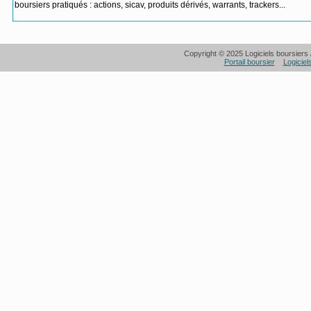
boursiers pratiqués : actions, sicav, produits dérivés, warrants, trackers...
Copyright © 2025 Logiciels boursiers /
Portail boursier
Logiciel